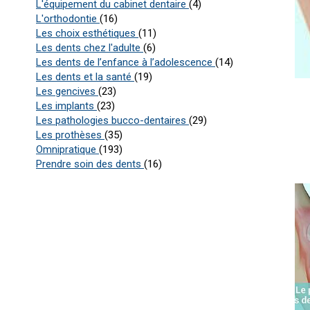
Articles Count
L'équipement du cabinet dentaire
(4)
Articles Count
L'orthodontie
(16)
Articles Count
Les choix esthétiques
(11)
Articles Count
Les dents chez l'adulte
(6)
Articles Count
Les dents de l’enfance à l’adolescence
(14)
Articles Count
Les dents et la santé
(19)
Articles Count
Les gencives
(23)
Articles Count
Les implants
(23)
Articles Count
Les pathologies bucco-dentaires
(29)
Articles Count
Les prothèses
(35)
Articles Count
Omnipratique
(193)
Articles Count
Prendre soin des dents
(16)