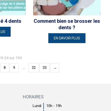
sé 4 dents
Comment bien se brosser les
dents ?
LUS
EN SAVOIR PLUS
 19-24 sur 194
8
9
…
32
33
HORAIRES
Lundi
10h - 19h