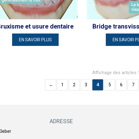
ruxisme et usure dentaire
Bridge transvis
EN SAVOIR PLUS
EN SAVOIR P
Affichage des articles
1
2
3
4
5
6
7
ADRESSE
Kleber