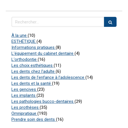
Rechercher
Articles Count
À la une
(10)
Articles Count
ESTHÉTIQUE
(4)
Articles Count
Informations pratiques
(8)
Articles Count
L'équipement du cabinet dentaire
(4)
Articles Count
L'orthodontie
(16)
Articles Count
Les choix esthétiques
(11)
Articles Count
Les dents chez l'adulte
(6)
Articles Count
Les dents de l’enfance à l’adolescence
(14)
Articles Count
Les dents et la santé
(19)
Articles Count
Les gencives
(23)
Articles Count
Les implants
(23)
Articles Count
Les pathologies bucco-dentaires
(29)
Articles Count
Les prothèses
(35)
Articles Count
Omnipratique
(193)
Articles Count
Prendre soin des dents
(16)