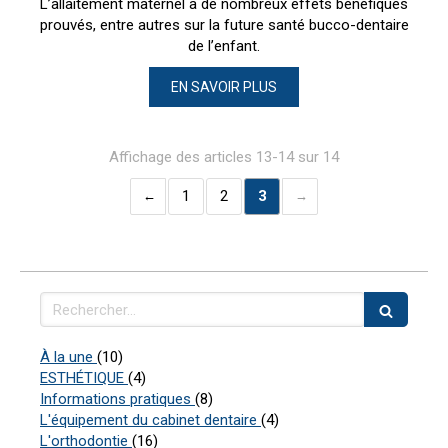
L’allaitement maternel a de nombreux effets bénéfiques
prouvés, entre autres sur la future santé bucco-dentaire
de l’enfant.
EN SAVOIR PLUS
Affichage des articles 13-14 sur 14
1
2
3
Rechercher
Articles Count
À la une
(10)
Articles Count
ESTHÉTIQUE
(4)
Articles Count
Informations pratiques
(8)
Articles Count
L'équipement du cabinet dentaire
(4)
Articles Count
L'orthodontie
(16)