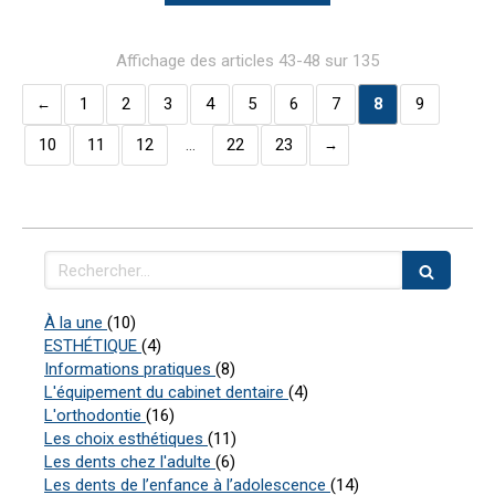
Affichage des articles 43-48 sur 135
1
2
3
4
5
6
7
8
9
10
11
12
…
22
23
Rechercher
Articles Count
À la une
(10)
Articles Count
ESTHÉTIQUE
(4)
Articles Count
Informations pratiques
(8)
Articles Count
L'équipement du cabinet dentaire
(4)
Articles Count
L'orthodontie
(16)
Articles Count
Les choix esthétiques
(11)
Articles Count
Les dents chez l'adulte
(6)
Articles Count
Les dents de l’enfance à l’adolescence
(14)