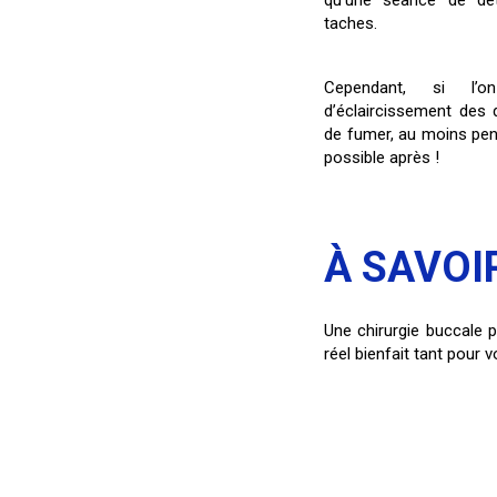
qu’une séance de dét
taches.
Cependant, si l’o
d’éclaircissement des d
de fumer, au moins pend
possible après !
À SAVOI
Une chirurgie buccale 
réel bienfait tant pour