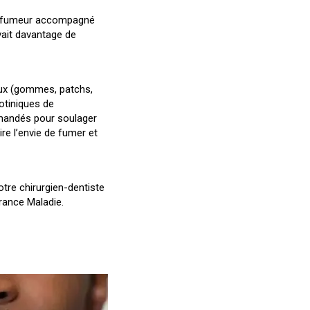
un fumeur accompagné
vait davantage de
ux (gommes, patchs,
cotiniques de
mmandés pour soulager
re l’envie de fumer et
otre chirurgien-dentiste
urance Maladie.