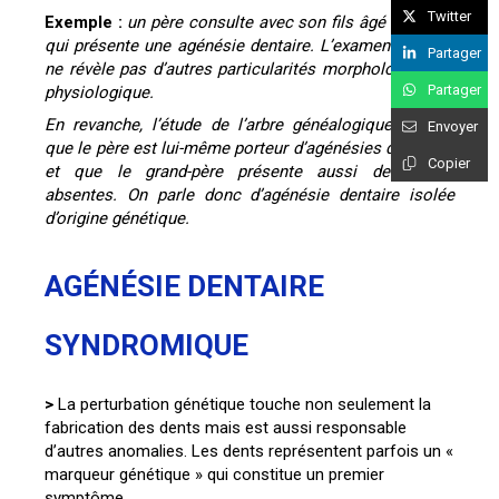
Twitter
Exemple :
un père consulte avec son fils âgé de 6 ans
qui présente une agénésie dentaire. L’examen clinique
Partager
ne révèle pas d’autres particularités morphologique ni
Partager
physiologique.
En revanche, l’étude de l’arbre généalogique montre
Envoyer
que le père est lui-même porteur d’agénésies dentaires
Copier
et que le grand-père présente aussi des dents
absentes. On parle donc d’agénésie dentaire isolée
d’origine génétique.
AGÉNÉSIE DENTAIRE
SYNDROMIQUE
>
La perturbation génétique touche non seulement la
fabrication des dents mais est aussi responsable
d’autres anomalies. Les dents représentent parfois un «
marqueur génétique » qui constitue un premier
symptôme.